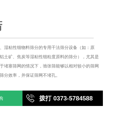
电话：0373-5784588
筛
、湿粘性细物料筛分的专用干法筛分设备（如：原
铝土矿、焦炭等湿粘性细粒度原料的筛分），尤其是
于堵塞筛网的情况下，弛张筛能够以相对较小的筛网
筛分效率，并保证筛网不堵孔。
拨打 0373-5784588
购