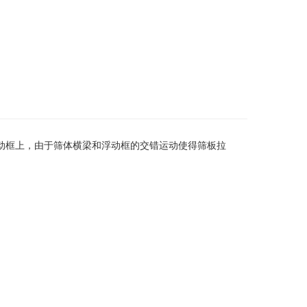
动框上，由于筛体横梁和浮动框的交错运动使得筛板拉